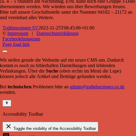
ca. 4 – 5 Stunden am Nachmittag. Evtl. kann noch eine Gruppe J-Dato
übernommen werden. Wir würden uns über Bewerbungen freuen.
Bitte ruft unsere Geschäftsstelle unter der Nummer 04182 – 21172 an
und vereinbart alles Weitere.
Todtlguesinger SV
2022-11-25T08:45:06+01:00
©
Impressum
|
Datenschutzerklärung
Facebook
Instagram
Page load link
Wir stellen gerade die Webseite auf ein neues CMS um. Dadurch
kommt es noch zu fehlerhaften Darstellungen und fehlenden
Verlinkungen. Über die
Suche
(oben rechts im Menü die Lupe)
können jedoch alle Artikel und Beiträge gefunden werden.
Bei
technischen
Problemen bitte an
admin@todtgluesinger-sv.de
wenden.
Accessibility Toolbar
close
Toggle the visibility of the Accessibility Toolbar
keyboard