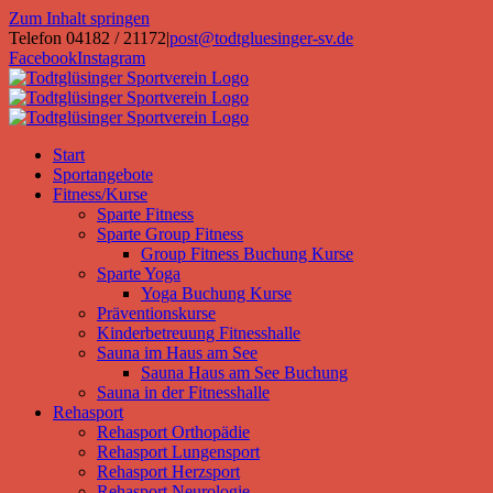
Zum Inhalt springen
Telefon 04182 / 21172
|
post@todtgluesinger-sv.de
Facebook
Instagram
Start
Sportangebote
Fitness/Kurse
Sparte Fitness
Sparte Group Fitness
Group Fitness Buchung Kurse
Sparte Yoga
Yoga Buchung Kurse
Präventionskurse
Kinderbetreuung Fitnesshalle
Sauna im Haus am See
Sauna Haus am See Buchung
Sauna in der Fitnesshalle
Rehasport
Rehasport Orthopädie
Rehasport Lungensport
Rehasport Herzsport
Rehasport Neurologie