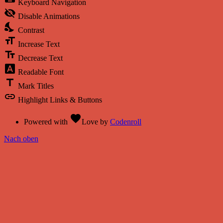
Keyboard Navigation
visibility_off
Disable Animations
nights_stay
Contrast
format_size
Increase Text
text_fields
Decrease Text
font_download
Readable Font
title
Mark Titles
link
Highlight Links & Buttons
favorite
Powered with
Love
by
Codenroll
Nach oben